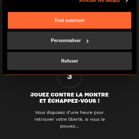
Afficher les détails
FAITES-VOUS ENFERMER
Tout autoriser
ET TROUVEZ LES INDICES
Une fois la porte fermée, vous devez
travaillez en équipe pour résoudre une
Personnaliser
série d’énigmes.
Refuser
3
JOUEZ CONTRE LA MONTRE
ET ÉCHAPPEZ-VOUS !
Vous disposez d’une heure pour
retrouver votre liberté, si vous le
pouvez…