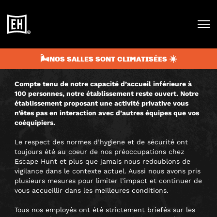
COVID19
Parce que le Covid19 n’est malheureusement pas le code
d’une de nos énigmes, nous sommes conscients que les
mesures du moment peuvent générer une appréhension
🌬️NOS SALLES SONT CLIMATISÉES ☀️
chez certains d’entre vous.
Compte tenu de notre capacité d’accueil inférieure à
100 personnes, notre établissement reste ouvert. Notre
établissement proposant une activité privative vous
n’êtes pas en interaction avec d’autres équipes que vos
coéquipiers.
Le respect des normes d’hygiene et de sécurité ont
toujours été au coeur de nos préoccupations chez
Escape Hunt et plus que jamais nous redoublons de
vigilance dans le contexte actuel. Aussi nous avons pris
plusieurs mesures pour limiter l’impact et continuer de
vous accueillir dans les meilleures conditions.
Tous nos employés ont été strictement briefés sur les