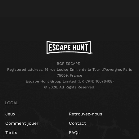
BGP ESCAPE
Registered address: 16 rue Louise Emilie de la Tour d'Auvergne, Paris
75009, France
Escape Hunt Group Limited (UK CRN: 10676408)
©️ 2026. All Rights Reserved.
LOCAL
Jeux
Retrouvez-nous
Comment jouer
Contact
Tarifs
FAQs