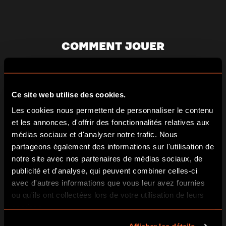
COMMENT JOUER
1
Ce site web utilise des cookies.
Les cookies nous permettent de personnaliser le contenu
ENTREZ DANS UN
et les annonces, d'offrir des fonctionnalités relatives aux
NOUVEL UNIVERS
médias sociaux et d'analyser notre trafic. Nous
partageons également des informations sur l'utilisation de
Chaque jeu chez Escape Hunt est
notre site avec nos partenaires de médias sociaux, de
unique et vous transportera dans une
publicité et d'analyse, qui peuvent combiner celles-ci
aventure immersive.
avec d'autres informations que vous leur avez fournies
ou qu'ils ont collectées lors de votre utilisation de leurs
services.
2