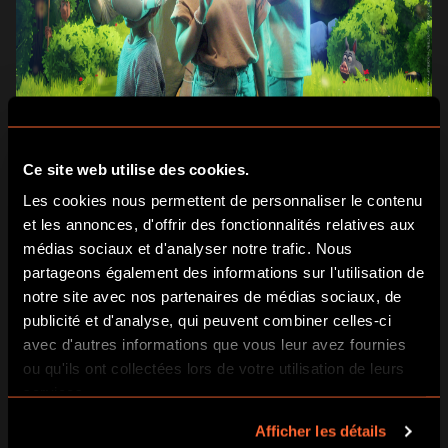
Ce site web utilise des cookies.
RÉSERVEZ ICI
PLUS D’INFOS ICI
Les cookies nous permettent de personnaliser le contenu
et les annonces, d'offrir des fonctionnalités relatives aux
4. 💥 UN FORT BOYARD EN FAMILLE EN
médias sociaux et d'analyser notre trafic. Nous
CE JOUR FÉRIÉ?
partageons également des informations sur l'utilisation de
notre site avec nos partenaires de médias sociaux, de
Dans cette aventure unique, vous devrez relever pas moins
publicité et d'analyse, qui peuvent combiner celles-ci
de 10 défis insolites sur plus de 200m2 dans des univers
avec d'autres informations que vous leur avez fournies
immersifs.
Gagnez les épreuves et mesurez-vous aux autres équipes
ou qu'ils ont collectées lors de votre utilisation de leurs
qui jouent en simultané !
services.
Afficher les détails
À
partir de 9 ans
(
accompagnés par un adulte
) et en