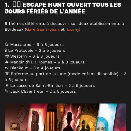
1. 🕵️‍♀️ ESCAPE HUNT OUVERT TOUS LES
JOURS FÉRIÉS DE L’ANNÉE
8 thèmes différents à découvrir sur deux établissements à
Bordeaux (
Gare Saint-Jean
et
Tourny
)
💀 Massacres – 6 à 8 joueurs
🧪 Le Protocole – 3 à 5 joueurs
🤠 Western – 6 à 8 joueurs
🎩 Manoir d’H.H.Holmes – 6 à 8 joueurs
🍺 Blackout – 3 à 4 joueurs
🏴‍☠️ Enfermé au port de la lune (mode enfant disponible) – 3
à 5 joueurs
🍷 Le casse de Saint-Emilion – 2 à 5 joueurs
🔪 Jack L’Eventreur – 2 à 5 joueurs