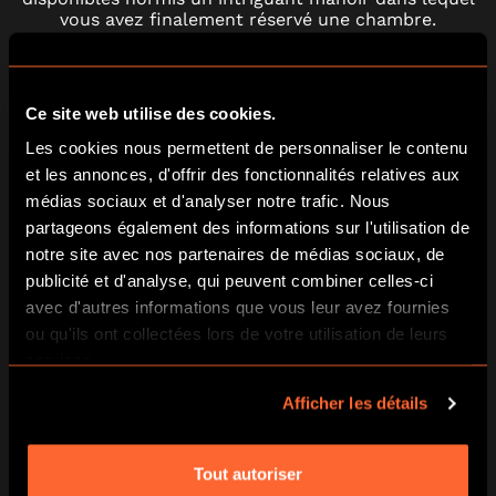
vous avez finalement réservé une chambre.
Au premier abord, rien de suspect… Mais ce que
vous ne savez pas, c’est que dans cet hôtel, le
Ce site web utilise des cookies.
propriétaire Herman Webster Mudgett, alias H.H.
Holmes fera plus de deux cents victimes.
Les cookies nous permettent de personnaliser le contenu
et les annonces, d'offrir des fonctionnalités relatives aux
Oserez-vous entrer dans votre chambre?
médias sociaux et d'analyser notre trafic. Nous
partageons également des informations sur l'utilisation de
ESCAPE HUNT GARE SAINT-JEAN
notre site avec nos partenaires de médias sociaux, de
publicité et d'analyse, qui peuvent combiner celles-ci
avec d'autres informations que vous leur avez fournies
5 Rue Pierre Loti 33800 Bordeaux
ou qu'ils ont collectées lors de votre utilisation de leurs
services.
VIRTUAL ROOM
Afficher les détails
Virtual Room, 1ère salle de réalité virtuelle collaborative à
Bordeaux, propose des expériences originales et accessibles
Tout autoriser
à tous en équipe de 2 à 4 joueurs.