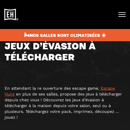
janvier 29, 2021
2 min
NON CLASSIFIÉ(E)
🌬️NOS SALLES SONT CLIMATISÉES ☀️
JEUX D’ÉVASION À
TÉLÉCHARGER
En attendant la re ouverture des escape game,
Escape
Hunt
en plus de ses salles, propose des jeux à télécharger
depuis chez vous ! Découvrez les jeux d’évasion à
télécharger à la maison depuis votre salon, seul ou à
plusieurs. Téléchargez votre pack, imprimez, découpez …
jouez !