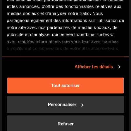
LE TRÉSOR DES AZTÈQUES
et les annonces, d'offrir des fonctionnalités relatives aux
médias sociaux et d'analyser notre trafic. Nous
Partez pour les Amériques sur la piste de Montezuma
partageons également des informations sur l'utilisation de
et du non moins légendaire trésor perdu des aztèques.
Nul n’est parvenu à expliquer cette soudaine
notre site avec nos partenaires de médias sociaux, de
disparition, consécutive à la chute de l’empire en 1521.
publicité et d'analyse, qui peuvent combiner celles-ci
La découverte récente de nouvelles pages du célèbre
avec d'autres informations que vous leur avez fournies
Codex de Florence sur un chantier pourrait changer la
ou qu'ils ont collectées lors de votre utilisation de leurs
donne. Prêt pour une énigmatique chasse au trésor ?
services.
Vous avez votre passeport ?
Afficher les détails
Vous aurez besoin d’une imprimante, d’un accès
internet et d’un compte Facebook Messenger. Besoin
Tout autoriser
d’un coup de pouce ? Demandez de l’aide sur
Messenger à Marcos Guerrera le directeur du musée !
Personnaliser
Refuser