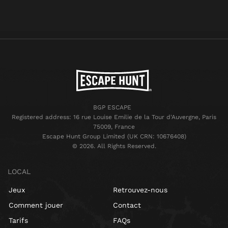
BGP ESCAPE
Registered address: 16 rue Louise Emilie de la Tour d'Auvergne, Paris
75009, France
Escape Hunt Group Limited (UK CRN: 10676408)
©️ 2026. All Rights Reserved.
LOCAL
Jeux
Retrouvez-nous
Comment jouer
Contact
Tarifs
FAQs