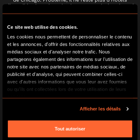
disponibles hormis un intriguant manoir dans lequel
vous avez finalement réservé une chambre.
Ce site web utilise des cookies.
Au premier abord, rien de suspect… Mais ce que
vous ne savez pas, c’est que dans cet hôtel, le
Les cookies nous permettent de personnaliser le contenu
propriétaire Herman Webster Mudgett, alias H.H.
et les annonces, d'offrir des fonctionnalités relatives aux
Holmes fera plus de deux cents victimes.
médias sociaux et d'analyser notre trafic. Nous
partageons également des informations sur l'utilisation de
Oserez-vous entrer dans votre chambre?
notre site avec nos partenaires de médias sociaux, de
publicité et d'analyse, qui peuvent combiner celles-ci
ESCAPE HUNT GARE SAINT-JEAN
avec d'autres informations que vous leur avez fournies
ou qu'ils ont collectées lors de votre utilisation de leurs
5 Rue Pierre Loti 33800 Bordeaux
services.
Afficher les détails
VIRTUAL ROOM
Tout autoriser
Virtual Room à 27 minute de Bègles, 1ère salle de réalité
virtuelle collaborative à Bordeaux, propose des expériences