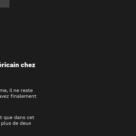
éricain chez
me, il ne reste
avez finalement
st que dans cet
 plus de deux