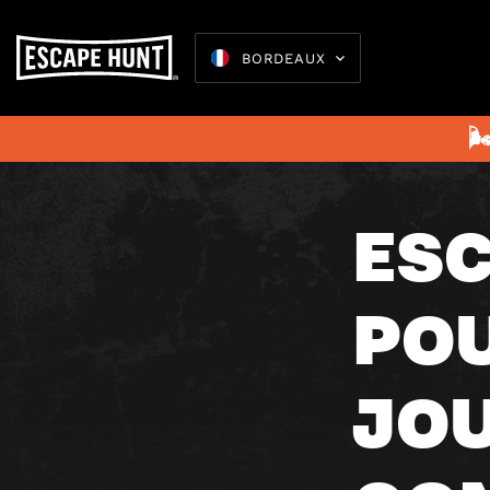
BORDEAUX
février 5, 20

ES
Escape 
POU
JO