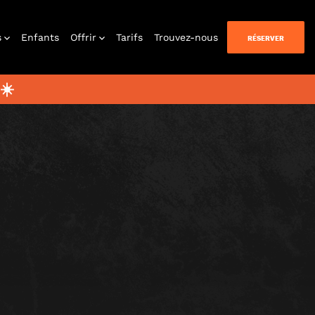
s
Enfants
Offrir
Tarifs
Trouvez-nous
RÉSERVER
 CLASSIFIÉ(E)
☀️
uer chez
vous