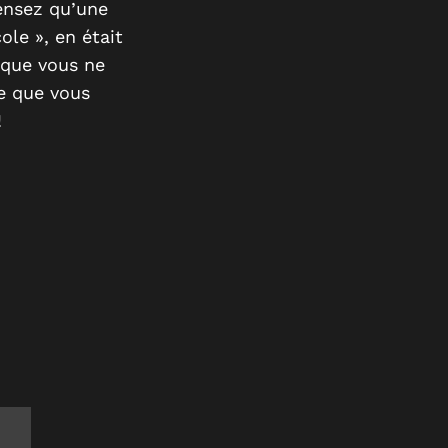
pensez qu’une
le », en était
 que vous ne
e que vous
!