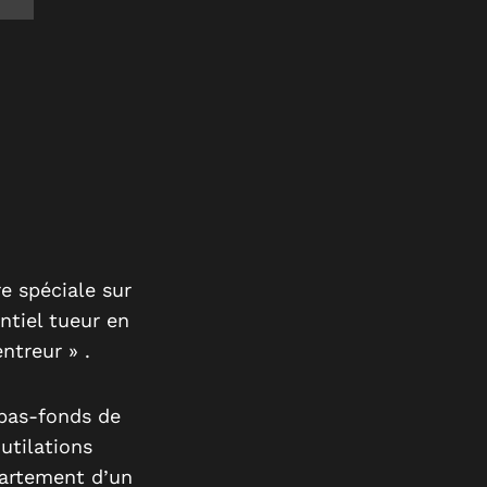
re spéciale sur
ntiel tueur en
ntreur » .
 bas-fonds de
utilations
partement d’un