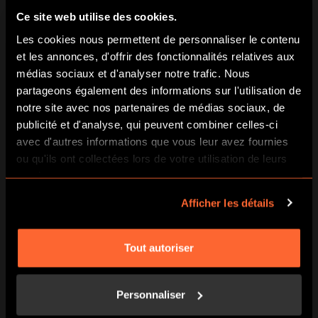
Ce site web utilise des cookies.
Les cookies nous permettent de personnaliser le contenu
et les annonces, d'offrir des fonctionnalités relatives aux
ESCAPE GAME : « LE MANOIR
médias sociaux et d'analyser notre trafic. Nous
D’H.H.HOLMES »
partageons également des informations sur l'utilisation de
notre site avec nos partenaires de médias sociaux, de
Revivez l’incroyable histoire du premier
publicité et d'analyse, qui peuvent combiner celles-ci
serial killer américain chez
Escape Hunt
avec d'autres informations que vous leur avez fournies
en famille !
ou qu'ils ont collectées lors de votre utilisation de leurs
services.
1893, vous décidez de visiter l’exposition universelle
Afficher les détails
de Chicago. Problème, il ne reste plus d’Hôtels
disponibles hormis un intriguant manoir dans lequel
vous avez finalement réservé une chambre.
Tout autoriser
Au premier abord, rien de suspect… Mais ce que
vous ne savez pas, c’est que dans cet hôtel, le
Personnaliser
propriétaire Herman Webster Mudgett, alias H.H.
Holmes fera plus de deux cents victimes.