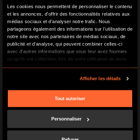
internet et d’un compte Facebook Messenger. Besoin
Les cookies nous permettent de personnaliser le contenu
d’un coup de pouce ? Demandez de l’aide sur
et les annonces, d'offrir des fonctionnalités relatives aux
Messenger à Marcos Guerrera le directeur du musée !
médias sociaux et d'analyser notre trafic. Nous
partageons également des informations sur l'utilisation de
notre site avec nos partenaires de médias sociaux, de
publicité et d'analyse, qui peuvent combiner celles-ci
avec d'autres informations que vous leur avez fournies
ou qu'ils ont collectées lors de votre utilisation de leurs
PLUS D’INFOS ICI
services.
Afficher les détails
Tout autoriser
BRAQUAGES À L’ANGLAISE 👀
Il semblerait qu’un véritable gang dévalise les pavés de
Personnaliser
Londres depuis plusieurs mois ! Ce n’est pas moins de cinq
œuvres et objets rarissimes qui ont été dérobé dans des
lieux prestigieux de la Capitale. Heureusement Scotland
Refuser