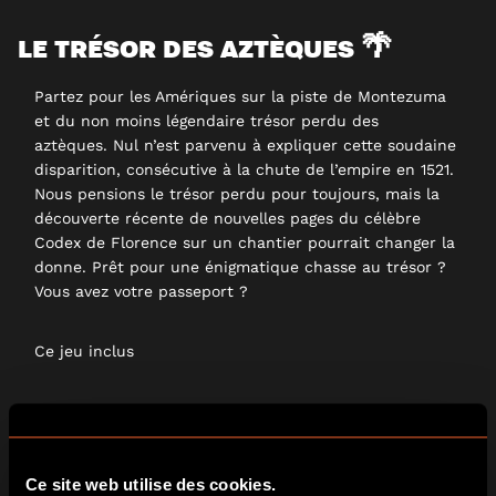
LE TRÉSOR DES AZTÈQUES 🌴
Partez pour les Amériques sur la piste de Montezuma
et du non moins légendaire trésor perdu des
aztèques. Nul n’est parvenu à expliquer cette soudaine
disparition, consécutive à la chute de l’empire en 1521.
Nous pensions le trésor perdu pour toujours, mais la
découverte récente de nouvelles pages du célèbre
Codex de Florence sur un chantier pourrait changer la
donne. Prêt pour une énigmatique chasse au trésor ?
Vous avez votre passeport ?
Ce jeu inclus
1 kit de jeu à imprimer – 21 pages
1 chèque cadeau d’une valeur de 10€
Vous aurez besoin d’une imprimante, d’un accès
Ce site web utilise des cookies.