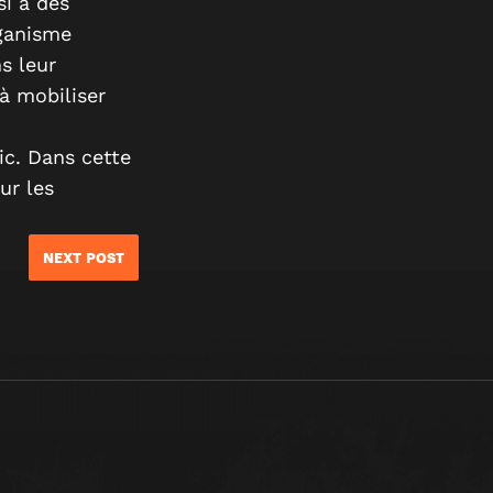
si à des
rganisme
s leur
à mobiliser
ic. Dans cette
ur les
NEXT POST