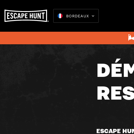
BORDEAUX
juillet 8, 20

DÉ
Escape 
RE
ESCAPE HU