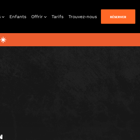
s
Enfants
Offrir
Tarifs
Trouvez-nous
RÉSERVER
BLOG
☀️
uer chez
vous
N