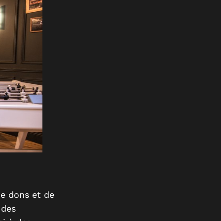
de dons et de
 des