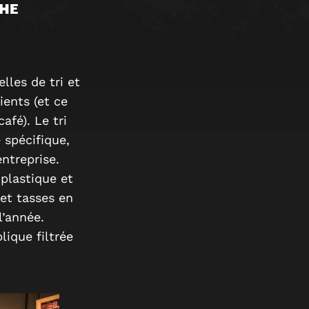
CHE
lles de tri et
ients (et ce
afé). Le tri
 spécifique,
entreprise.
 plastique et
et tasses en
l’année.
lique filtrée