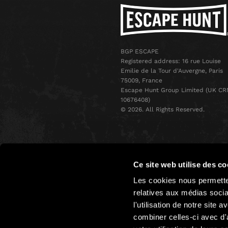
BGP ESCAPE
Registered address: 16 rue Louise
Emilie de la Tour d'Auvergne, Paris
75009, France
Escape Hunt Group Limited (UK CR
10676408)
©️ 2026. All Rights Reserved.
Ce site web utilise des co
Les cookies nous permetten
relatives aux médias socia
ÉVÉNEMENT
l'utilisation de notre site
D'ENTREPRISE
combiner celles-ci avec d'