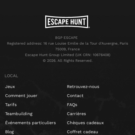
BGP ESCAPE
Registered address: 16 rue Louise Emilie de la Tour d'Auvergne, Paris
75009, France
Escape Hunt Group Limited (UK CRN: 10676408)
©️ 2026. All Rights Reserved.
LOCAL
Jeux
Retrouvez-nous
Comment jouer
Contact
Tarifs
FAQs
Teambuilding
Carrières
Événements particuliers
Chèques cadeaux
Blog
Coffret cadeau