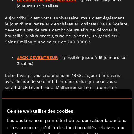
LE CASSE DE SAINT-ÉMILION
: (possible jusqu’à 10
joueurs sur 2 salles)
Aujourd’hui c’est votre anniversaire, mais c’est également
le jour d’une vente aux enchères au château De La Rosière,
devenez alors de vrais cambrioleurs afin de dérober la
bouteille la plus prestigieuse de la vente, un grand cru
Saint Emilion d’une valeur de 700 000€ !
JACK L’EVENTREUR
: (possible jusqu’à 15 joueurs sur
3 salles)
Détectives privés londoniens en 1888, aujourd’hui, vous
avez décidé de vous infiltrer chez celui qui pour vous,
serait Jack l’éventreur… Malheureusement la porte se
referme derrière vous, serez-vous capables de déjouer les
pièges de Jack afin de réussir à vous échapper avant son
retour dans une heure ?
Ce site web utilise des cookies.
Les cookies nous permettent de personnaliser le contenu
ENFERME DANS LE PORT DE LA LUNE
: (possible
jusqu’à 10 joueurs sur 2 salles)
et les annonces, d'offrir des fonctionnalités relatives aux