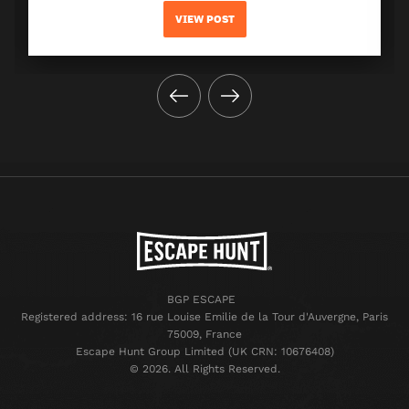
VIEW POST
BGP ESCAPE
Registered address: 16 rue Louise Emilie de la Tour d'Auvergne, Paris
75009, France
Escape Hunt Group Limited (UK CRN: 10676408)
©️ 2026. All Rights Reserved.