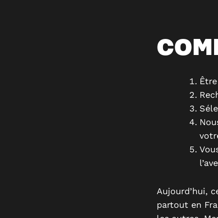
COM
Être
Rech
Séle
Nous
votr
Vous
l’av
Aujourd’hui, 
partout en Fra