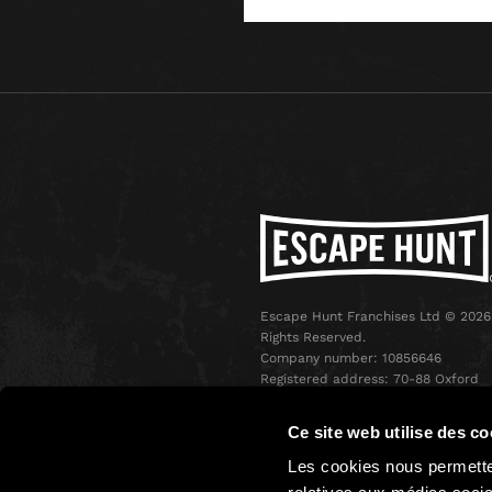
Escape Hunt Franchises Ltd © 2026.
Rights Reserved.
Company number: 10856646
Registered address: 70-88 Oxford
Street, Ground Floor and Basement
Level, London, W1D 1BS
Ce site web utilise des co
Les cookies nous permetten