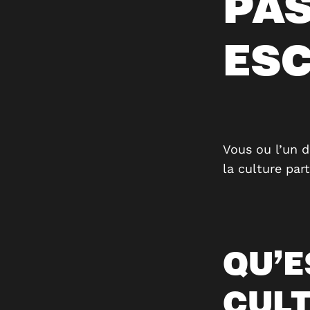
PAS
ES
Vous ou l’un d
la culture par
QU’E
CULT