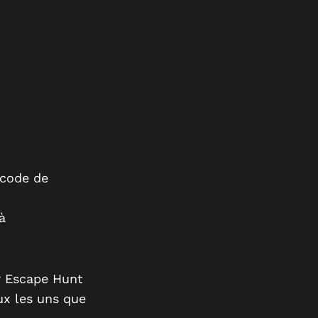
 code de
à
r Escape Hunt
ux les uns que