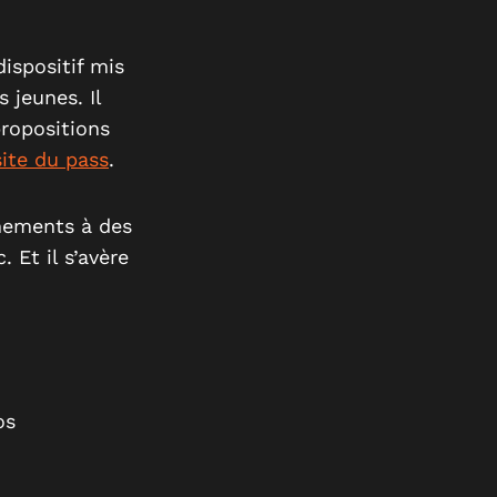
ispositif mis
 jeunes. Il
propositions
site du pass
.
nnements à des
 Et il s’avère
os