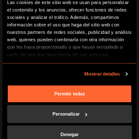
Las cookies de este sitio web se usan para personalizar
el contenido y los anuncios, ofrecer funciones de redes
sociales y analizar el tráfico. Además, compartimos
información sobre el uso que haga del sitio web con
Escape Room Barcelona SL.
Registered address: C. Nàpols, 255 bis
nuestros partners de redes sociales, publicidad y análisis
08025-Barcelona, Spain
web, quienes pueden combinarla con otra información
Escape Hunt Group Limited (UK CRN: 10676408)
que les haya proporcionado o que hayan recopilado a
©️ 2026. All Rights Reserved.
partir del uso que haya hecho de sus servicios.
GLOBAL
Mostrar detalles
Global
Sobre nosotros
Permitir todas
Franquicias
Inversores
Personalizar
LOCAL
Juegos
Encuéntranos
Denegar