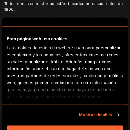
Todos nuestros misterios están basados en casos reales de
1900.
Desde abril del 2015 han jugado con nosotros más de
85.000 detectives y más de 850 empresas han confiado en
nosotros.
Esta página web usa cookies
Las cookies de este sitio web se usan para personalizar
el contenido y los anuncios, ofrecer funciones de redes
sociales y analizar el tráfico. Además, compartimos
información sobre el uso que haga del sitio web con
nuestros partners de redes sociales, publicidad y análisis
web, quienes pueden combinarla con otra información
que les haya proporcionado o que hayan recopilado a
partir del uso que haya hecho de sus servicios.
Mostrar detalles
Escape Room Barcelona SL.
Registered address: C. Nàpols, 255 bis
08025-Barcelona, Spain