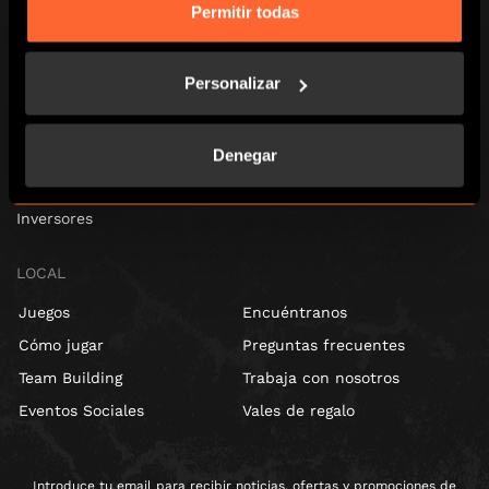
Escape Hunt Group Limited (UK CRN: 10676408)
Permitir todas
©️ 2026. All Rights Reserved.
GLOBAL
Personalizar
Global
Sobre nosotros
Denegar
Franquicias
Inversores
LOCAL
Juegos
Encuéntranos
Cómo jugar
Preguntas frecuentes
Team Building
Trabaja con nosotros
Eventos Sociales
Vales de regalo
Introduce tu email para recibir noticias, ofertas y promociones de