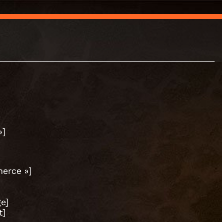
»]
erce »]
e]
t]