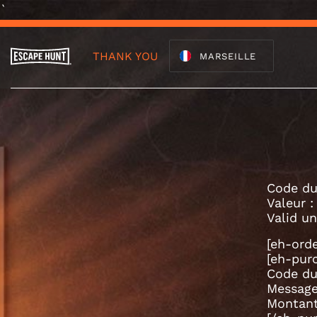
`
THANK YOU
MARSEILLE
Code du
Valeur :
Valid un
[eh-ord
[eh-pur
Code du
Message
Montant