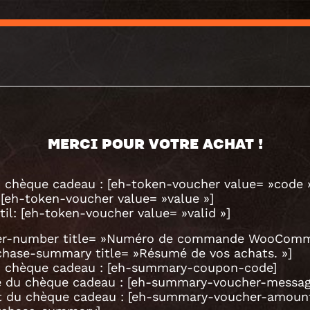
MERCI POUR VOTRE ACHAT !
 chèque cadeau : [eh-token-voucher value= »code 
 [eh-token-voucher value= »value »]
til: [eh-token-voucher value= »valid »]
er-number title= »Numéro de commande WooComm
chase-summary title= »Résumé de vos achats. »]
 chèque cadeau : [eh-summary-coupon-code]
 du chèque cadeau : [eh-summary-voucher-messag
 du chèque cadeau : [eh-summary-voucher-amoun