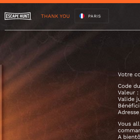
THANK YOU
PARIS
Votre c
Code du
Valeur :
Valide j
Bénéfici
Adresse 
Vous all
comman
A bient