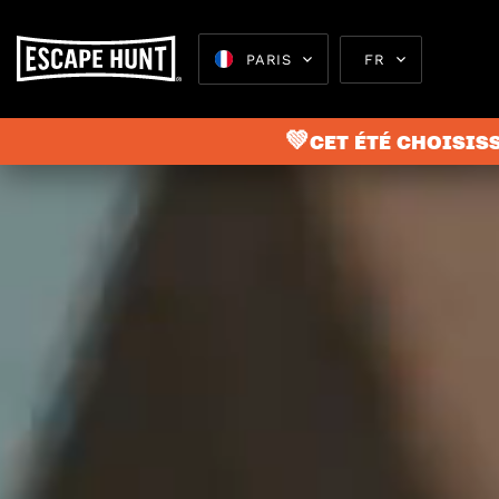
PARIS
FR
💚CET ÉTÉ CHOISISS
Escape 