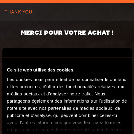
THANK YOU
MERCI POUR VOTRE ACHAT !
Code du chèque cadeau : [eh-token-voucher
value= »code »]
Valeur : [eh-token-voucher value= »value »]
Valid until: [eh-token-voucher
Ce site web utilise des cookies.
value= »valid »]
Les cookies nous permettent de personnaliser le contenu
[eh-order-number title= »Numéro de
et les annonces, d'offrir des fonctionnalités relatives aux
commande WooCommerce »]
médias sociaux et d'analyser notre trafic. Nous
[eh-purchase-summary title= »Résumé de
partageons également des informations sur l'utilisation de
vos achats. »]
notre site avec nos partenaires de médias sociaux, de
Code du chèque cadeau : [eh-summary-
publicité et d'analyse, qui peuvent combiner celles-ci
coupon-code]
avec d'autres informations que vous leur avez fournies
Message du chèque cadeau : [eh-summary-
ou qu'ils ont collectées lors de votre utilisation de leurs
voucher-message]