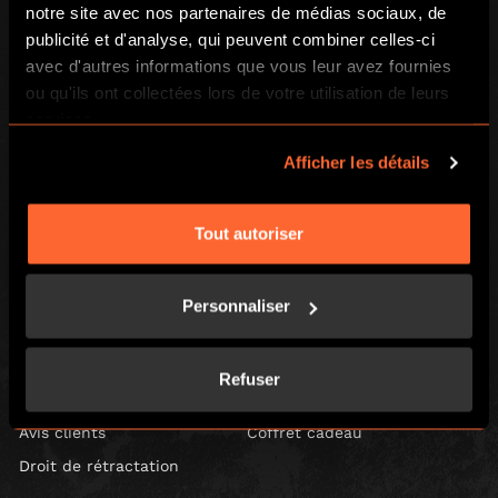
notre site avec nos partenaires de médias sociaux, de
publicité et d'analyse, qui peuvent combiner celles-ci
avec d'autres informations que vous leur avez fournies
BGP ESCAPE
ou qu'ils ont collectées lors de votre utilisation de leurs
Registered address: 16 rue Louise Emilie de la Tour d'Auvergne, Paris
services.
75009, France
Escape Hunt Group Limited (UK CRN: 10676408)
Afficher les détails
©️ 2026. All Rights Reserved.
LOCAL
Tout autoriser
Jeux
Retrouvez-nous
Comment jouer
Contact
Personnaliser
Teambuilding
FAQs
Événements particuliers
Carrières
Refuser
Blog
Chèques cadeaux
Avis clients
Coffret cadeau
Droit de rétractation