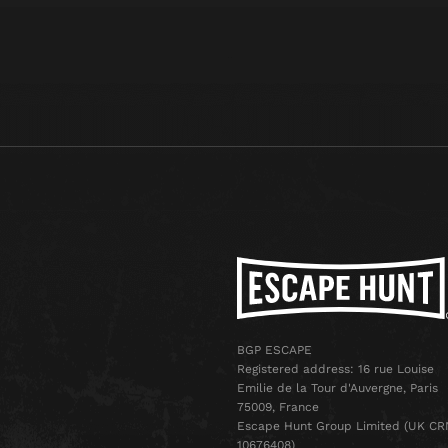
BGP ESCAPE
Registered address: 16 rue Louise
Emilie de la Tour d'Auvergne, Paris
75009, France
Escape Hunt Group Limited (UK CR
10676408)