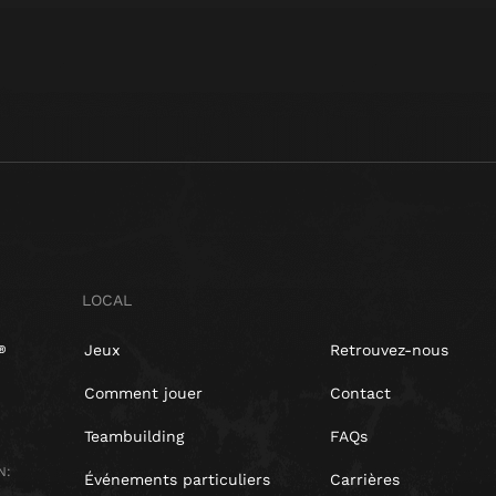
LOCAL
Jeux
Retrouvez-nous
Comment jouer
Contact
Teambuilding
FAQs
N:
Événements particuliers
Carrières