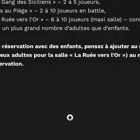
 Gang des Siciliens » – 2 à 5 joueurs,
is au Piège » –
2 à 10 joueurs en battle,
 Ruée vers l’Or » – 6 à 10 joueurs (maxi salle) –
cons
 un plus grand nombre d’adultes que d’enfants
.
 réservation avec des enfants, pensez à ajouter au
deux adultes pour la salle « La Ruée vers l’Or ») a
ervation.