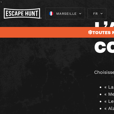
`
MARSEILLE
FR
L
❄️TOUTES N
C
Choisisse
« La
« Me
« Le
« Al