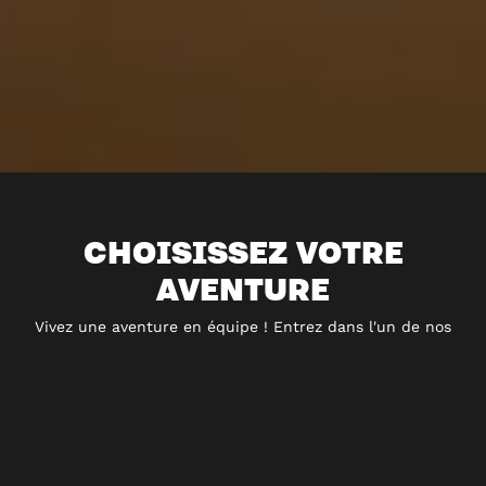
CHOISISSEZ VOTRE
AVENTURE
Vivez une aventure en équipe ! Entrez dans l'un de nos
univers, résolvez les énigmes et accomplissez votre mission
avant la fin du temps imparti. Disponible partout en
France, dès 10 ans.