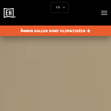
FR
🌬️NOS SALLES SONT CLIMATISÉES ☀️