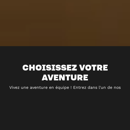
CHOISISSEZ VOTRE
AVENTURE
Vivez une aventure en équipe ! Entrez dans l'un de nos
univers, résolvez les énigmes et accomplissez votre mission
avant la fin du temps imparti. Disponible partout en
France, dès 10 ans.