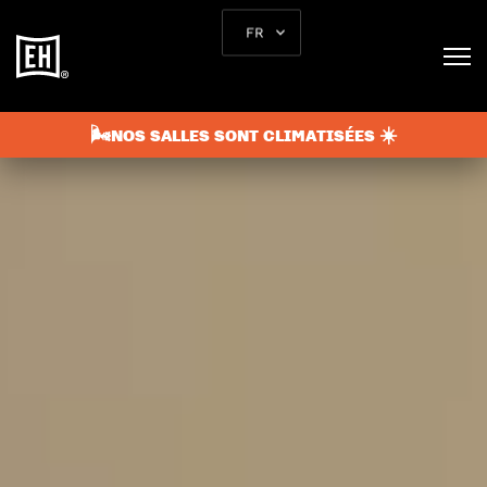
FR
🌬️NOS SALLES SONT CLIMATISÉES ☀️