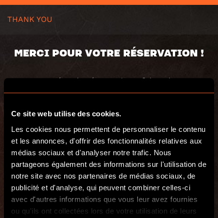
THANK YOU
MERCI POUR VOTRE RÉSERVATION !
Votre numéro de réservation : [eh-token-
booking value= »number »]
[eh-booking-purchase-summary]
Ce site web utilise des cookies.
Jeu réservé : [eh-summary-booking-title]
Les cookies nous permettent de personnaliser le contenu
Date de l’expérience : [eh-summary-booking-
date]
et les annonces, d'offrir des fonctionnalités relatives aux
Nombre de joueurs : [eh-summary-booking-
médias sociaux et d'analyser notre trafic. Nous
peoples]
partageons également des informations sur l'utilisation de
[/eh-booking-purchase-summary]
notre site avec nos partenaires de médias sociaux, de
publicité et d'analyse, qui peuvent combiner celles-ci
[eh-order-number title= »Numéro de
commande Woocommerce »]
avec d'autres informations que vous leur avez fournies
[eh-purchase-summary title= »Résumé de la
ou qu'ils ont collectées lors de votre utilisation de leurs