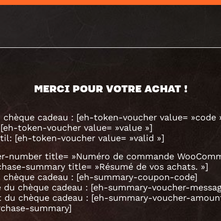
MERCI POUR VOTRE ACHAT !
 chèque cadeau : [eh-token-voucher value= »code 
 [eh-token-voucher value= »value »]
til: [eh-token-voucher value= »valid »]
er-number title= »Numéro de commande WooComm
chase-summary title= »Résumé de vos achats. »]
 chèque cadeau : [eh-summary-coupon-code]
 du chèque cadeau : [eh-summary-voucher-messag
 du chèque cadeau : [eh-summary-voucher-amoun
rchase-summary]