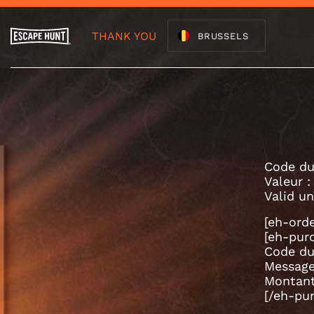
THANK YOU
BRUSSELS
Code du
Valeur :
Valid un
[eh-ord
[eh-pur
Code du
Message
Montant
[/eh-pu