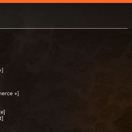
»]
erce »]
e]
t]